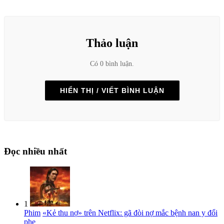
Thảo luận
Có 0 bình luận.
HIỂN THỊ / VIẾT BÌNH LUẬN
Đọc nhiều nhất
1
Phim
«Kẻ thu nợ» trên Netflix: gã đòi nợ mắc bệnh nan y đổi
phe