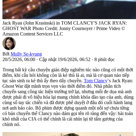
Jack Ryan (John Krasinski) in TOM CLANCY'S JACK RYAN:
GHOST WAR Photo Credit: Jonny Cournoyer / Prime Video ©
Amazon Content Services LLC
Bởi
Molly Se-kyung
20/5/2026, 06:00
·
Cập nhật 19/6/2026, 06:52
·
8 phút đọc
Trong bất kỳ câu chuyện gián điệp nghiêm túc nào cũng có một thời
điểm, khi câu hỏi không còn là kẻ thù là ai, mà là cơ quan nào tiếp
tục sản sinh ra kẻ thù ấy theo dây chuyền.
Tom Clancy
‘s Jack Ryan:
Ghost War đặt mình trọn vẹn vào thời điểm đó. Nhà phân tích
chuyển sang công tác hiện trường trở lại, nhưng mối đe dọa mà anh
được phái đi vô hiệu hóa lại mang chính khóa đào tạo của anh, dùng
cùng sổ tay tác chiến và đã được phê duyệt ở đâu đó cuối hành lang
nơi anh báo cáo. Bộ phim được dựng quanh một nỗi sợ chưa từng
có bản chuyển thể Clancy nào dám gọi tên rõ ràng đến vậy: bài toán
khó nhất của CIA có thể chính là cái nhìn lại từ tấm gương của
chính nó.