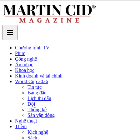
Chương trình TV
Phim
Công nghệ
Âm nhạc
Khoa học
Kinh doanh và tài chính
World Cup 2026
Tin tức
Bảng đấu
Lịch thi đấu
Đội
Thống kê
Sân vận động
Nghệ thuật
Thêm
Kịch nghệ
Sách