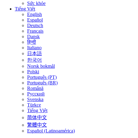
Sức khỏe
Tiếng Việt
English
Español
Deutsch
Français
Dansk
हिन्दी
Italiano
日本語
한국어
Norsk bokmål
Polski
Português (PT)
Português (BR)
Română
Русский
Svenska
Türkçe
Tiếng Việt
简体中文
繁體中文
Español (Latinoamérica)