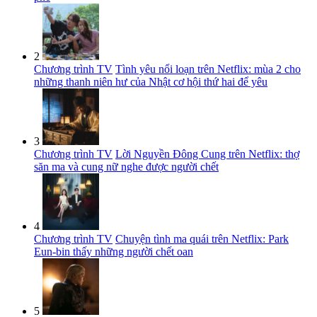
2
Chương trình TV
Tình yêu nổi loạn trên Netflix: mùa 2 cho
những thanh niên hư của Nhật cơ hội thứ hai để yêu
3
Chương trình TV
Lời Nguyền Đông Cung trên Netflix: thợ
săn ma và cung nữ nghe được người chết
4
Chương trình TV
Chuyện tình ma quái trên Netflix: Park
Eun-bin thấy những người chết oan
5