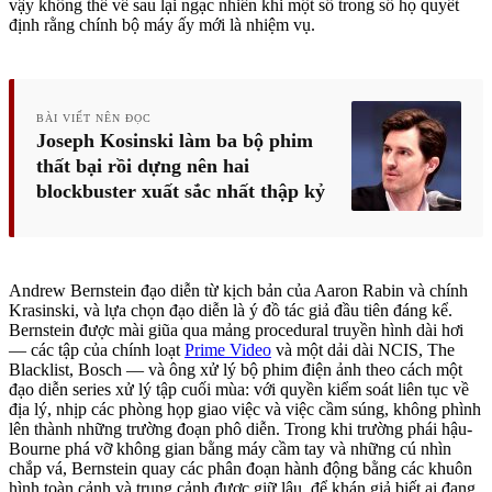
vậy không thể về sau lại ngạc nhiên khi một số trong số họ quyết
định rằng chính bộ máy ấy mới là nhiệm vụ.
BÀI VIẾT NÊN ĐỌC
Joseph Kosinski làm ba bộ phim
thất bại rồi dựng nên hai
blockbuster xuất sắc nhất thập kỷ
Andrew Bernstein đạo diễn từ kịch bản của Aaron Rabin và chính
Krasinski, và lựa chọn đạo diễn là ý đồ tác giả đầu tiên đáng kể.
Bernstein được mài giũa qua mảng procedural truyền hình dài hơi
— các tập của chính loạt
Prime Video
và một dải dài NCIS, The
Blacklist, Bosch — và ông xử lý bộ phim điện ảnh theo cách một
đạo diễn series xử lý tập cuối mùa: với quyền kiểm soát liên tục về
địa lý, nhịp các phòng họp giao việc và việc cầm súng, không phình
lên thành những trường đoạn phô diễn. Trong khi trường phái hậu-
Bourne phá vỡ không gian bằng máy cầm tay và những cú nhìn
chắp vá, Bernstein quay các phân đoạn hành động bằng các khuôn
hình toàn cảnh và trung cảnh được giữ lâu, để khán giả biết ai đang