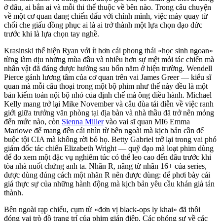
ở đâu, ai bắn ai và mỗi thi thể thuộc về bên nào. Trong câu chuyện
về một cơ quan đang chiến đấu với chính mình, việc máy quay từ
chối che giấu đồng phục ai là ai trở thành một lựa chọn đạo đức
trước khi là lựa chọn tay nghề.
Krasinski thể hiện Ryan với ít hơn cái phong thái «học sinh ngoan»
từng làm dịu những mùa đầu và nhiều hơn sự mệt mỏi tác chiến mà
nhân vật đã đáng được hưởng sau bốn năm ở hiện trường. Wendell
Pierce gánh lương tâm của cơ quan trên vai James Greer — kiểu sĩ
quan mà mỗi câu thoại trong một bộ phim như thế này đều là một
bản kiểm toán nội bộ nhỏ của định chế mà ông điều hành. Michael
Kelly mang trở lại Mike November và câu đùa tái diễn về việc ranh
giới giữa trưởng văn phòng tại địa bàn và nhà thầu đã trở nên mỏng
đến mức nào, còn
Sienna Miller
vào vai sĩ quan MI6 Emma
Marlowe để mang đến cái nhìn từ bên ngoài mà kịch bản cần để
buộc tội CIA mà không rời bỏ họ. Betty Gabriel trở lại trong vai phó
giám đốc tác chiến Elizabeth Wright — quỹ đạo mà loạt phim dùng
để đo xem một đặc vụ nghiêm túc có thể leo cao đến đâu trước khi
tòa nhà nuốt chửng anh ta. Nhãn R, nâng từ nhãn 16+ của series,
được dùng đúng cách một nhãn R nên được dùng: để phơi bày cái
giá thực sự của những hành động mà kịch bản yêu cầu khán giả tán
thành.
Bên ngoài rạp chiếu, cụm từ «đơn vị black-ops ly khai» đã thôi
đóng vai trò đồ trang trí của phim gián điệp. Các phóng sự về các