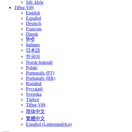
Sức khỏe
Tiếng Việt
English
Español
Deutsch
Français
Dansk
हिन्दी
Italiano
日本語
한국어
Norsk bokmål
Polski
Português (PT)
Português (BR)
Română
Русский
Svenska
Türkçe
Tiếng Việt
简体中文
繁體中文
Español (Latinoamérica)