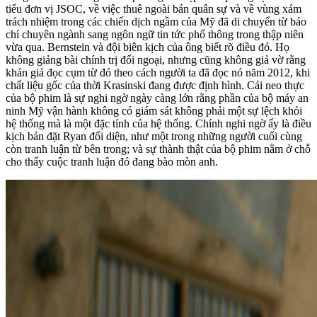
tiểu đơn vị JSOC, về việc thuê ngoài bán quân sự và về vùng xám
trách nhiệm trong các chiến dịch ngầm của Mỹ đã di chuyển từ báo
chí chuyên ngành sang ngôn ngữ tin tức phổ thông trong thập niên
vừa qua. Bernstein và đội biên kịch của ông biết rõ điều đó. Họ
không giảng bài chính trị đối ngoại, nhưng cũng không giả vờ rằng
khán giả đọc cụm từ đó theo cách người ta đã đọc nó năm 2012, khi
chất liệu gốc của thời Krasinski đang được định hình. Cái neo thực
của bộ phim là sự nghi ngờ ngày càng lớn rằng phần của bộ máy an
ninh Mỹ vận hành không có giám sát không phải một sự lệch khỏi
hệ thống mà là một đặc tính của hệ thống. Chính nghi ngờ ấy là điều
kịch bản đặt Ryan đối diện, như một trong những người cuối cùng
còn tranh luận từ bên trong; và sự thành thật của bộ phim nằm ở chỗ
cho thấy cuộc tranh luận đó đang bào mòn anh.