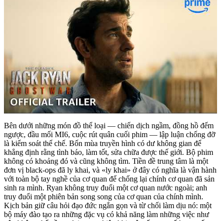
Bên dưới những món đồ thể loại — chiến dịch ngầm, đồng hồ đếm
ngược, đầu mối MI6, cuộc rút quân cuối phim — lập luận chống đỡ
là kiểm soát thể chế. Bốn mùa truyền hình có dư không gian để
khẳng định rằng tình báo, làm tốt, sửa chữa được thế giới. Bộ phim
không có khoảng đó và cũng không tìm. Tiền đề trung tâm là một
đơn vị black-ops đã ly khai, và «ly khai» ở đây có nghĩa là vận hành
với toàn bộ tay nghề của cơ quan để chống lại chính cơ quan đã sản
sinh ra mình. Ryan không truy đuổi một cơ quan nước ngoài; anh
truy đuổi một phiên bản song song của cơ quan của chính mình.
Kịch bản giữ câu hỏi đạo đức ngắn gọn và từ chối làm dịu nó: một
bộ máy đào tạo ra những đặc vụ có khả năng làm những việc như