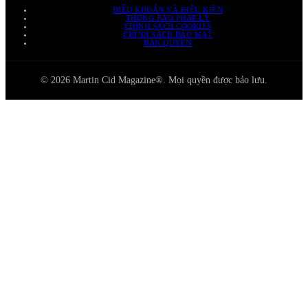
ĐIỀU KHOẢN VÀ ĐIỀU KIỆN
THÔNG BÁO PHÁP LÝ
CHÍNH SÁCH COOKIES
CHÍNH SÁCH BẢO MẬT
BẢN QUYỀN
© 2026 Martin Cid Magazine®. Mọi quyền được bảo lưu.