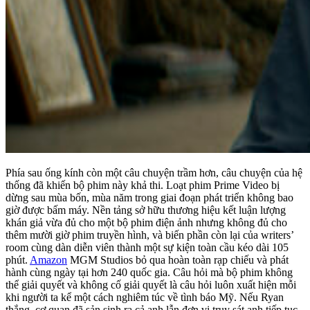
Phía sau ống kính còn một câu chuyện trầm hơn, câu chuyện của hệ
thống đã khiến bộ phim này khả thi. Loạt phim Prime Video bị
dừng sau mùa bốn, mùa năm trong giai đoạn phát triển không bao
giờ được bấm máy. Nền tảng sở hữu thương hiệu kết luận lượng
khán giả vừa đủ cho một bộ phim điện ảnh nhưng không đủ cho
thêm mười giờ phim truyền hình, và biến phần còn lại của writers’
room cùng dàn diễn viên thành một sự kiện toàn cầu kéo dài 105
phút.
Amazon
MGM Studios bỏ qua hoàn toàn rạp chiếu và phát
hành cùng ngày tại hơn 240 quốc gia. Câu hỏi mà bộ phim không
thể giải quyết và không cố giải quyết là câu hỏi luôn xuất hiện mỗi
khi người ta kể một cách nghiêm túc về tình báo Mỹ. Nếu Ryan
thắng, cơ quan đã sản sinh ra cả anh lẫn đơn vị truy sát anh tiếp tục