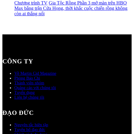
Chương trình TV
Gia Tộc Rồng Phần 3 mở màn trên HBO
Max bằng trận Cửa Họng, thời khắc cuộc chiến rồng không
còn ai thắng nổi
CÔNG TY
Về Martin Cid Magazine
Phòng Báo Chí
Thành viên nhóm
Quảng cáo với chúng tôi
Tuyển dụng
Liên hệ chúng tôi
ĐẠO ĐỨC
Nguyên tắc biên tập
Tuyên bố đạo đức