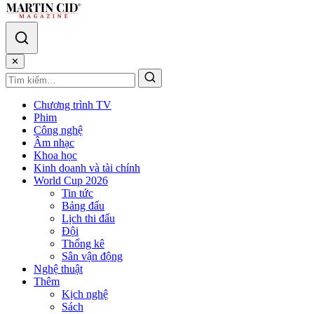
✕
Chương trình TV
Phim
Công nghệ
Âm nhạc
Khoa học
Kinh doanh và tài chính
World Cup 2026
Tin tức
Bảng đấu
Lịch thi đấu
Đội
Thống kê
Sân vận động
Nghệ thuật
Thêm
Kịch nghệ
Sách