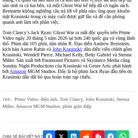
sản sinh ra cả hai bên, và một Ghost War kế tiếp đã có ngân sách.
Bernstein không nghiêng câu trả lời về phía nào: ông quay khuôn
mặt Krasinski trong cú máy cuối được giữ lâu và để căn phòng
quanh anh làm nốt phần việc.
Tom Clancy’s Jack Ryan: Ghost War ra mắt độc quyền trên Prime
Video ngày 20 tháng 5 năm 2026 tại hơn 240 quốc gia và vùng lãnh
thổ. Phim dài 105 phút, dán nhãn R. Đạo diễn Andrew Bernstein,
kịch bản Aaron Rabin và
John Krasinski
; dàn diễn viên chính gồm
Krasinski, Wendell Pierce, Michael Kelly, Betty Gabriel và Sienna
Miller. Sản xuất bởi Paramount Pictures và Skydance Media cùng
Sunday Night Productions của Krasinski và Genre Arts; phát hành
bởi
Amazon
MGM Studios. Đây là bộ phim Jack Ryan đầu tiên do
Krasinski dẫn dắt bỏ qua hoàn toàn rạp chiếu.
Prime Video
,
điện ảnh
,
Tom Clancy
,
John Krasinski
,
Sienna
THẺ:
Miller
,
Amazon MGM Studios
,
phim gián điệp
CHIA SẺ BÀI VIẾT NÀY