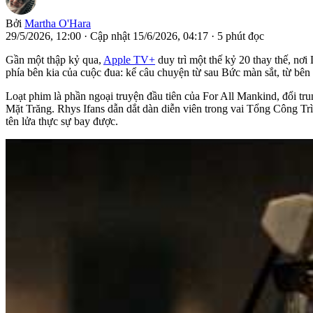
Bởi
Martha O'Hara
29/5/2026, 12:00
·
Cập nhật 15/6/2026, 04:17
·
5 phút đọc
Gần một thập kỷ qua,
Apple TV+
duy trì một thế kỷ 20 thay thế, nơ
phía bên kia của cuộc đua: kể câu chuyện từ sau Bức màn sắt, từ bên 
Loạt phim là phần ngoại truyện đầu tiên của For All Mankind, đổi tru
Mặt Trăng. Rhys Ifans dẫn dắt dàn diễn viên trong vai Tổng Công Trì
tên lửa thực sự bay được.