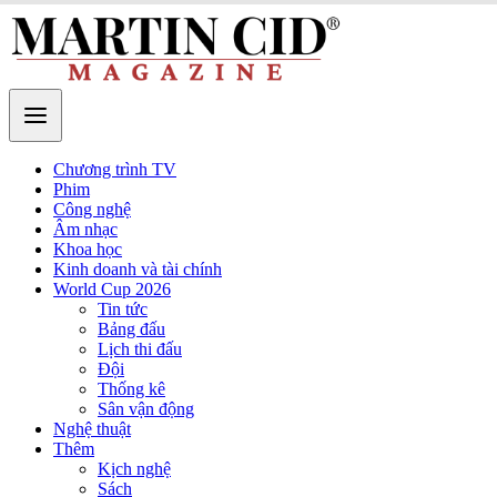
Chương trình TV
Phim
Công nghệ
Âm nhạc
Khoa học
Kinh doanh và tài chính
World Cup 2026
Tin tức
Bảng đấu
Lịch thi đấu
Đội
Thống kê
Sân vận động
Nghệ thuật
Thêm
Kịch nghệ
Sách