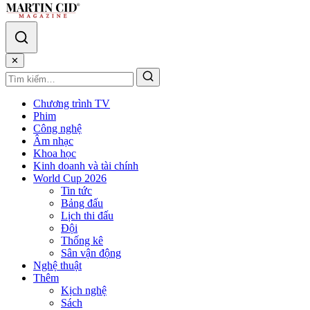
✕
Chương trình TV
Phim
Công nghệ
Âm nhạc
Khoa học
Kinh doanh và tài chính
World Cup 2026
Tin tức
Bảng đấu
Lịch thi đấu
Đội
Thống kê
Sân vận động
Nghệ thuật
Thêm
Kịch nghệ
Sách