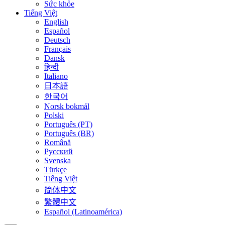
Sức khỏe
Tiếng Việt
English
Español
Deutsch
Français
Dansk
हिन्दी
Italiano
日本語
한국어
Norsk bokmål
Polski
Português (PT)
Português (BR)
Română
Русский
Svenska
Türkçe
Tiếng Việt
简体中文
繁體中文
Español (Latinoamérica)