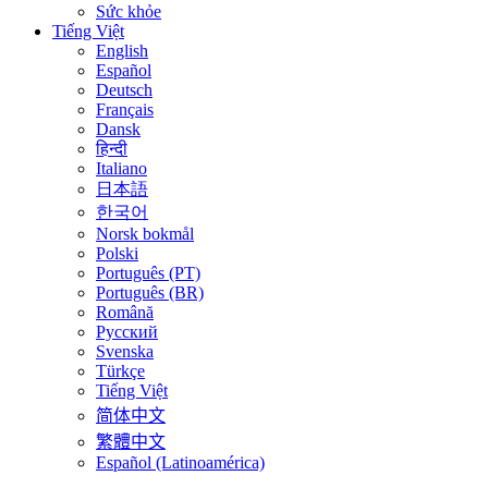
Sức khỏe
Tiếng Việt
English
Español
Deutsch
Français
Dansk
हिन्दी
Italiano
日本語
한국어
Norsk bokmål
Polski
Português (PT)
Português (BR)
Română
Русский
Svenska
Türkçe
Tiếng Việt
简体中文
繁體中文
Español (Latinoamérica)