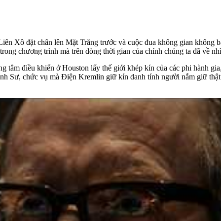
i Liên Xô đặt chân lên Mặt Trăng trước và cuộc đua không gian không ba
trong chương trình mà trên dòng thời gian của chính chúng ta đã về nhì
ng tâm điều khiển ở Houston lấy thế giới khép kín của các phi hành gi
nh Sư, chức vụ mà Điện Kremlin giữ kín danh tính người nắm giữ thật 