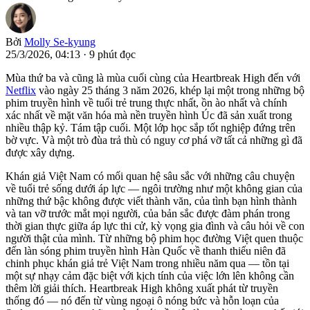
Bởi
Molly Se-kyung
25/3/2026, 04:13
·
9 phút đọc
Mùa thứ ba và cũng là mùa cuối cùng của Heartbreak High đến với
Netflix
vào ngày 25 tháng 3 năm 2026, khép lại một trong những bộ
phim truyền hình về tuổi trẻ trung thực nhất, ồn ào nhất và chính
xác nhất về mặt văn hóa mà nền truyền hình Úc đã sản xuất trong
nhiều thập kỷ. Tám tập cuối. Một lớp học sắp tốt nghiệp đứng trên
bờ vực. Và một trò đùa trả thù có nguy cơ phá vỡ tất cả những gì đã
được xây dựng.
Khán giả Việt Nam có mối quan hệ sâu sắc với những câu chuyện
về tuổi trẻ sống dưới áp lực — ngôi trường như một không gian của
những thứ bậc không được viết thành văn, của tình bạn hình thành
và tan vỡ trước mắt mọi người, của bản sắc được đàm phán trong
thời gian thực giữa áp lực thi cử, kỳ vọng gia đình và câu hỏi về con
người thật của mình. Từ những bộ phim học đường Việt quen thuộc
đến làn sóng phim truyền hình Hàn Quốc về thanh thiếu niên đã
chinh phục khán giả trẻ Việt Nam trong nhiều năm qua — tồn tại
một sự nhạy cảm đặc biệt với kịch tính của việc lớn lên không cần
thêm lời giải thích. Heartbreak High không xuất phát từ truyền
thống đó — nó đến từ vùng ngoại ô nóng bức và hỗn loạn của