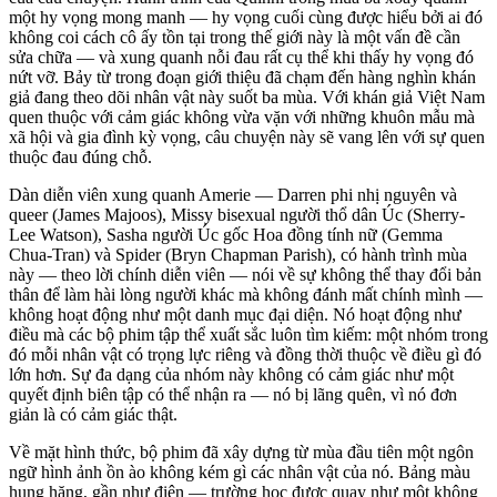
một hy vọng mong manh — hy vọng cuối cùng được hiểu bởi ai đó
không coi cách cô ấy tồn tại trong thế giới này là một vấn đề cần
sửa chữa — và xung quanh nỗi đau rất cụ thể khi thấy hy vọng đó
nứt vỡ. Bảy từ trong đoạn giới thiệu đã chạm đến hàng nghìn khán
giả đang theo dõi nhân vật này suốt ba mùa. Với khán giả Việt Nam
quen thuộc với cảm giác không vừa vặn với những khuôn mẫu mà
xã hội và gia đình kỳ vọng, câu chuyện này sẽ vang lên với sự quen
thuộc đau đúng chỗ.
Dàn diễn viên xung quanh Amerie — Darren phi nhị nguyên và
queer (James Majoos), Missy bisexual người thổ dân Úc (Sherry-
Lee Watson), Sasha người Úc gốc Hoa đồng tính nữ (Gemma
Chua-Tran) và Spider (Bryn Chapman Parish), có hành trình mùa
này — theo lời chính diễn viên — nói về sự không thể thay đổi bản
thân để làm hài lòng người khác mà không đánh mất chính mình —
không hoạt động như một danh mục đại diện. Nó hoạt động như
điều mà các bộ phim tập thể xuất sắc luôn tìm kiếm: một nhóm trong
đó mỗi nhân vật có trọng lực riêng và đồng thời thuộc về điều gì đó
lớn hơn. Sự đa dạng của nhóm này không có cảm giác như một
quyết định biên tập có thể nhận ra — nó bị lãng quên, vì nó đơn
giản là có cảm giác thật.
Về mặt hình thức, bộ phim đã xây dựng từ mùa đầu tiên một ngôn
ngữ hình ảnh ồn ào không kém gì các nhân vật của nó. Bảng màu
hung hăng, gần như điện — trường học được quay như một không