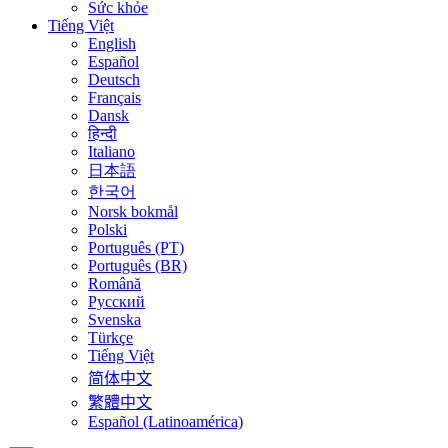
Sức khỏe
Tiếng Việt
English
Español
Deutsch
Français
Dansk
हिन्दी
Italiano
日本語
한국어
Norsk bokmål
Polski
Português (PT)
Português (BR)
Română
Русский
Svenska
Türkçe
Tiếng Việt
简体中文
繁體中文
Español (Latinoamérica)