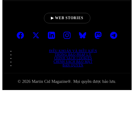
▶ WEB STORIES
ĐIỀU KHOẢN VÀ ĐIỀU KIỆN
THÔNG BÁO PHÁP LÝ
CHÍNH SÁCH COOKIES
CHÍNH SÁCH BẢO MẬT
BẢN QUYỀN
© 2026 Martin Cid Magazine®. Mọi quyền được bảo lưu.