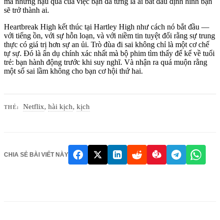
mà những hậu quả của việc bạn đã từng là ai bắt đầu định hình bạn
sẽ trở thành ai.
Heartbreak High kết thúc tại Hartley High như cách nó bắt đầu —
với tiếng ồn, với sự hỗn loạn, và với niềm tin tuyệt đối rằng sự trung
thực có giá trị hơn sự an ủi. Trò đùa đi sai không chỉ là một cơ chế
tự sự. Đó là ẩn dụ chính xác nhất mà bộ phim tìm thấy để kể về tuổi
trẻ: bạn hành động trước khi suy nghĩ. Và nhận ra quá muộn rằng
một số sai lầm không cho bạn cơ hội thứ hai.
Netflix
,
hài kịch
,
kịch
THẺ:
CHIA SẺ BÀI VIẾT NÀY