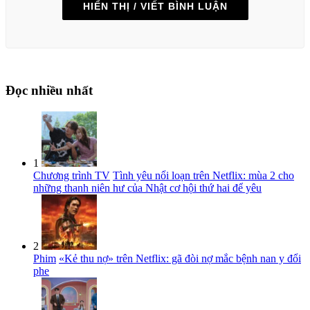
HIỂN THỊ / VIẾT BÌNH LUẬN
Đọc nhiều nhất
1
Chương trình TV
Tình yêu nổi loạn trên Netflix: mùa 2 cho
những thanh niên hư của Nhật cơ hội thứ hai để yêu
2
Phim
«Kẻ thu nợ» trên Netflix: gã đòi nợ mắc bệnh nan y đổi
phe