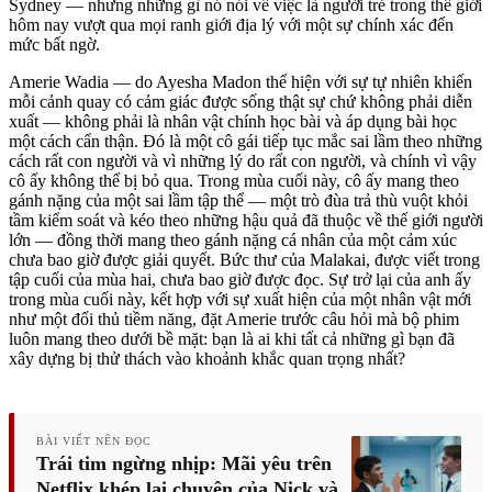
Sydney — nhưng những gì nó nói về việc là người trẻ trong thế giới
hôm nay vượt qua mọi ranh giới địa lý với một sự chính xác đến
mức bất ngờ.
Amerie Wadia — do Ayesha Madon thể hiện với sự tự nhiên khiến
mỗi cảnh quay có cảm giác được sống thật sự chứ không phải diễn
xuất — không phải là nhân vật chính học bài và áp dụng bài học
một cách cẩn thận. Đó là một cô gái tiếp tục mắc sai lầm theo những
cách rất con người và vì những lý do rất con người, và chính vì vậy
cô ấy không thể bị bỏ qua. Trong mùa cuối này, cô ấy mang theo
gánh nặng của một sai lầm tập thể — một trò đùa trả thù vuột khỏi
tầm kiểm soát và kéo theo những hậu quả đã thuộc về thế giới người
lớn — đồng thời mang theo gánh nặng cá nhân của một cảm xúc
chưa bao giờ được giải quyết. Bức thư của Malakai, được viết trong
tập cuối của mùa hai, chưa bao giờ được đọc. Sự trở lại của anh ấy
trong mùa cuối này, kết hợp với sự xuất hiện của một nhân vật mới
như một đối thủ tiềm năng, đặt Amerie trước câu hỏi mà bộ phim
luôn mang theo dưới bề mặt: bạn là ai khi tất cả những gì bạn đã
xây dựng bị thử thách vào khoảnh khắc quan trọng nhất?
BÀI VIẾT NÊN ĐỌC
Trái tim ngừng nhịp: Mãi yêu trên
Netflix khép lại chuyện của Nick và