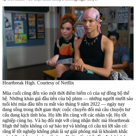
Heartbreak High. Courtesy of Netflix
Mùa cuối cũng đến vào một thời điểm hiếm có của sự đồng bộ thế
hệ. Những khán giả đầu tiên của bộ phim — những người mười sáu
tuổi khi mùa đầu tiên ra mắt vào tháng 9 năm 2022 — ngày nay
đang sống trong thời gian thực cuộc chuyển đổi mà câu chuyện hư
cấu đang kịch tính hóa. Họ lớn lên cùng với các nhân vật. Họ tốt
nghiệp cùng họ. Và họ đối mặt với cùng nhận thức mà Heartbreak
High thể hiện không có sự bảo trợ và không có câu trả lời sẵn có:
rằng lễ tốt nghiệp không phải là sự giải phóng mà là khoảnh khắc