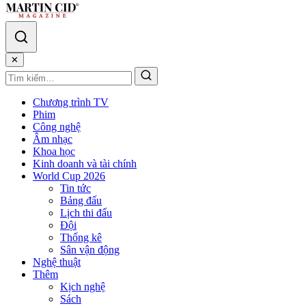
✕
Chương trình TV
Phim
Công nghệ
Âm nhạc
Khoa học
Kinh doanh và tài chính
World Cup 2026
Tin tức
Bảng đấu
Lịch thi đấu
Đội
Thống kê
Sân vận động
Nghệ thuật
Thêm
Kịch nghệ
Sách