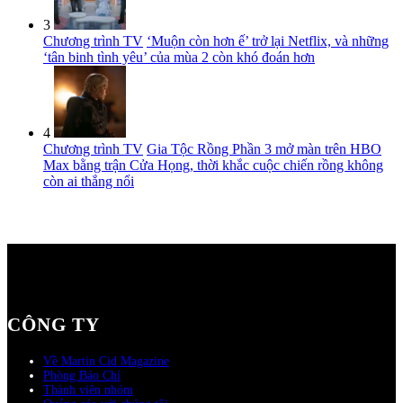
3
Chương trình TV
‘Muộn còn hơn ế’ trở lại Netflix, và những
‘tân binh tình yêu’ của mùa 2 còn khó đoán hơn
4
Chương trình TV
Gia Tộc Rồng Phần 3 mở màn trên HBO
Max bằng trận Cửa Họng, thời khắc cuộc chiến rồng không
còn ai thắng nổi
CÔNG TY
Về Martin Cid Magazine
Phòng Báo Chí
Thành viên nhóm