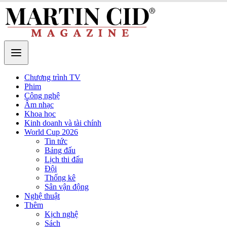
Chương trình TV
Phim
Công nghệ
Âm nhạc
Khoa học
Kinh doanh và tài chính
World Cup 2026
Tin tức
Bảng đấu
Lịch thi đấu
Đội
Thống kê
Sân vận động
Nghệ thuật
Thêm
Kịch nghệ
Sách