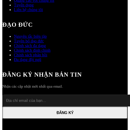
Quảng cáo với chúng tôi
Tuyển dụng
Liên hệ chúng tôi
ĐẠO ĐỨC
Nguyên tắc biên tập
Tuyên bố đạo đức
Chính sách đa dạng
Chính sách đính chính
Chính sách phản hồi
Đa dạng đội ngũ
ĐĂNG KÝ NHẬN BẢN TIN
Nhận các cập nhật mới nhất qua email.
ĐĂNG KÝ