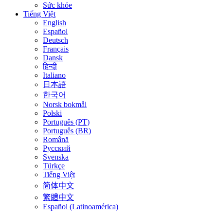
Sức khỏe
Tiếng Việt
English
Español
Deutsch
Français
Dansk
हिन्दी
Italiano
日本語
한국어
Norsk bokmål
Polski
Português (PT)
Português (BR)
Română
Русский
Svenska
Türkçe
Tiếng Việt
简体中文
繁體中文
Español (Latinoamérica)