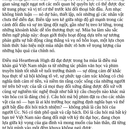
gian sáng ngột ngạt nơi các mối quan hệ quyền lực có thể được đọc
từ trang phục và vị trí cơ thể trước khi đối thoại bắt đầu. Âm nhạc
không bình luận — nó dự báo, thiết lập, nói những gì các nhân vật
chưa thể diễn đạt. Biên tập xen kẽ giữa nhịp độ gõ mạnh trong các
cảnh đối đầu và sự im lặng đột ngột, gần như bị treo lơ lửng, trong
những khoảnh khắc dễ tổn thương thực sự. Mùa ba làm sâu sắc
thêm ngữ pháp này: đoạn giới thiệu hoạt động dựa trên sự tương
phản giữa sự bất động căng thẳng và vụ nổ hỗn loạn, một lựa chọn
hình thức báo hiệu một mùa nhận thức rõ hơn về trọng lượng của
những hậu quả của chính nó.
Điều mà Heartbreak High đã đạt được trong ba mùa là điều mà
khán giả Việt Nam nhận ra từ những tác phẩm văn học và phim
truyền hình tốt nhất về tuổi trưởng thành — sự dũng cảm để khắc
họa thực tế xã hội không tô vẽ, sự phức tạp cảm xúc không có chủ
nghĩa tình cảm rẻ tiền, và niềm tin rằng cuộc sống của những người
trẻ trên bờ vực của tất cả mọi thay đổi xứng đáng được đối xử với
cùng sự nghiêm túc nghệ thuật như bất kỳ câu chuyện nào khác mà
văn hóa coi là đáng chú ý. Câu hỏi mà bộ phim đặt ra cho các nhân
vật của nó — bạn là ai khi trường học ngừng định nghĩa bạn và thế
giới bắt đầu đòi hỏi trách nhiệm? — không phải là câu hỏi của
người Úc. Nó có tính phổ quát và cấp bách. Đó là câu hỏi mà bất kỳ
bạn trẻ Việt Nam nào đang đối mặt với kỳ thi đại học, đang chọn
lựa giữa kỳ vọng của gia đình và mong muốn của bản thân, đã từng
tự hỏi mình vào một đêm khuya không ngủ được.