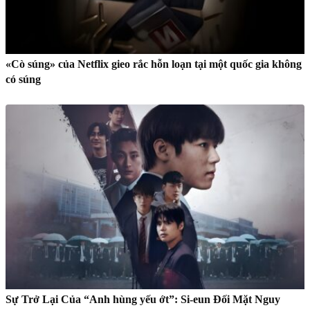
«Cò súng» của Netflix gieo rắc hỗn loạn tại một quốc gia không
có súng
Sự Trở Lại Của “Anh hùng yếu ớt”: Si-eun Đối Mặt Nguy