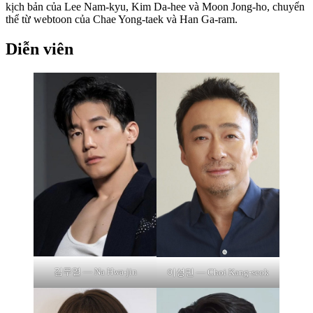
kịch bản của Lee Nam-kyu, Kim Da-hee và Moon Jong-ho, chuyển
thể từ webtoon của Chae Yong-taek và Han Ga-ram.
Diễn viên
김무열 — Na Hwa-jin
이성민 — Choi Kang-seok