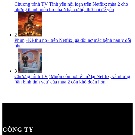
Chương trình TV
Tình yêu nổi loạn trên Netflix: mùa 2 cho
những thanh niên hư của Nhật cơ hội thứ hai để yêu
2
Phim
«Kẻ thu nợ» trên Netflix: gã đòi nợ mắc bệnh nan y đổi
phe
3
Chương trình TV
‘Muộn còn hơn ế’ trở lại Netflix, và những
‘tân binh tình yêu’ của mùa 2 còn khó đoán hơn
CÔNG TY