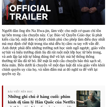
Người đàn ông tên Na Hwa-jin, làm việc cho một cơ quan chỉ tồn
tại bên trong câu chuyện này. Cục Bảo vệ Quyền Giáo dục là phát
kiến của bộ, một đơn vị được chính phủ cho phép làm điều duy nhất
mà mọi định chế thật trong tòa nhà đều bị cấm: ra tay với vấn đề.
Anh được phái đến những trường nơi học sinh ngỗ ngược, giáo viên
sợ hãi và hiệu trưởng dính líu đã rút ruột một lớp học từ bên trong,
và anh lập lại trật tự bằng đúng thứ vũ lực mà hệ thống thông
thường từ lâu đã từ bỏ. Bề mặt là một câu chuyện báo thù sạch sẽ,
thỏa mãn. Bên dưới là chuyện về một đạo luật đã xóa giáo viên khỏi
chính quyền uy của họ, và nắm đấm mà ai đó nghĩ ra để viết lại
quyền uy ấy.
BÀI VIẾT NÊN ĐỌC
Những ghi chú ở hàng cuối: phim
kinh dị tâm lý Hàn Quốc của Netflix