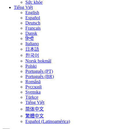
Sức khỏe
Tiếng Việt
English
Español
Deutsch
Français
Dansk
हिन्दी
Italiano
日本語
한국어
Norsk bokmål
Polski
Português (PT)
Português (BR)
Română
Русский
Svenska
Türkçe
Tiếng Việt
简体中文
繁體中文
Español (Latinoamérica)