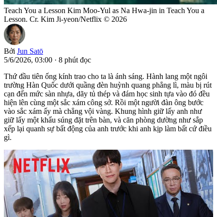
Teach You a Lesson Kim Moo-Yul as Na Hwa-jin in Teach You a
Lesson. Cr. Kim Ji-yeon/Netflix © 2026
Bởi
Jun Satō
5/6/2026, 03:00
·
8 phút đọc
Thứ đầu tiên ống kính trao cho ta là ánh sáng. Hành lang một ngôi
trường Hàn Quốc dưới quầng đèn huỳnh quang phẳng lì, màu bị rút
cạn đến mức sàn nhựa, dãy tủ thép và đám học sinh tựa vào đó đều
hiện lên cùng một sắc xám công sở. Rồi một người đàn ông bước
vào sắc xám ấy mà chẳng vội vàng. Khung hình giữ lấy anh như
giữ lấy một khẩu súng đặt trên bàn, và căn phòng dường như sắp
xếp lại quanh sự bất động của anh trước khi anh kịp làm bất cứ điều
gì.