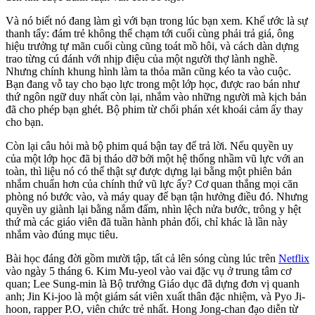
Và nó biết nó đang làm gì với bạn trong lúc bạn xem. Khế ước là sự
thanh tẩy: đám trẻ không thể chạm tới cuối cùng phải trả giá, ông
hiệu trưởng tự mãn cuối cùng cũng toát mồ hôi, và cách dàn dựng
trao từng cú đánh với nhịp điệu của một người thợ lành nghề.
Nhưng chính khung hình làm ta thỏa mãn cũng kéo ta vào cuộc.
Bạn đang vỗ tay cho bạo lực trong một lớp học, được rao bán như
thứ ngôn ngữ duy nhất còn lại, nhắm vào những người mà kịch bản
đã cho phép bạn ghét. Bộ phim từ chối phán xét khoái cảm ấy thay
cho bạn.
Còn lại câu hỏi mà bộ phim quá bận tay để trả lời. Nếu quyền uy
của một lớp học đã bị tháo dỡ bởi một hệ thống nhầm vũ lực với an
toàn, thì liệu nó có thể thật sự được dựng lại bằng một phiên bản
nhắm chuẩn hơn của chính thứ vũ lực ấy? Cơ quan thắng mọi căn
phòng nó bước vào, và máy quay để bạn tận hưởng điều đó. Nhưng
quyền uy giành lại bằng nắm đấm, nhìn lệch nửa bước, trông y hệt
thứ mà các giáo viên đã tuần hành phản đối, chỉ khác là lần này
nhắm vào đúng mục tiêu.
Bài học đáng đời gồm mười tập, tất cả lên sóng cùng lúc trên
Netflix
vào ngày 5 tháng 6. Kim Mu-yeol vào vai đặc vụ ở trung tâm cơ
quan; Lee Sung-min là Bộ trưởng Giáo dục đã dựng đơn vị quanh
anh; Jin Ki-joo là một giám sát viên xuất thân đặc nhiệm, và Pyo Ji-
hoon, rapper P.O, viên chức trẻ nhất. Hong Jong-chan đạo diễn từ