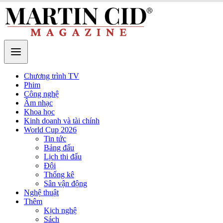
Chương trình TV
Phim
Công nghệ
Âm nhạc
Khoa học
Kinh doanh và tài chính
World Cup 2026
Tin tức
Bảng đấu
Lịch thi đấu
Đội
Thống kê
Sân vận động
Nghệ thuật
Thêm
Kịch nghệ
Sách