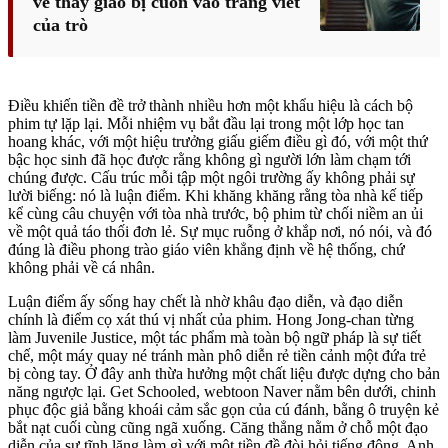
về thầy giáo bị cuốn vào trang viết
của trò
Điều khiến tiền đề trở thành nhiều hơn một khẩu hiệu là cách bộ
phim tự lặp lại. Mỗi nhiệm vụ bắt đầu lại trong một lớp học tan
hoang khác, với một hiệu trưởng giấu giếm điều gì đó, với một thứ
bậc học sinh đã học được rằng không gì người lớn làm chạm tới
chúng được. Cấu trúc mỗi tập một ngôi trường ấy không phải sự
lười biếng: nó là luận điểm. Khi khăng khăng rằng tòa nhà kế tiếp
kể cùng câu chuyện với tòa nhà trước, bộ phim từ chối niềm an ủi
về một quả táo thối đơn lẻ. Sự mục ruỗng ở khắp nơi, nó nói, và đó
đúng là điều phong trào giáo viên khẳng định về hệ thống, chứ
không phải về cá nhân.
Luận điểm ấy sống hay chết là nhờ khâu đạo diễn, và đạo diễn
chính là điểm cọ xát thú vị nhất của phim. Hong Jong-chan từng
làm Juvenile Justice, một tác phẩm mà toàn bộ ngữ pháp là sự tiết
chế, một máy quay né tránh màn phô diễn rẻ tiền cảnh một đứa trẻ
bị còng tay. Ở đây anh thừa hưởng một chất liệu được dựng cho bản
năng ngược lại. Get Schooled, webtoon Naver nằm bên dưới, chinh
phục độc giả bằng khoái cảm sắc gọn của cú đánh, bằng ô truyện kẻ
bắt nạt cuối cùng cũng ngã xuống. Căng thẳng nằm ở chỗ một đạo
diễn của sự tĩnh lặng làm gì với một tiền đề đòi hỏi tiếng động. Anh