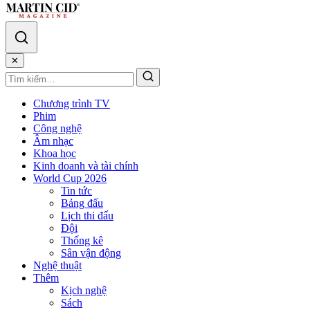
✕
Chương trình TV
Phim
Công nghệ
Âm nhạc
Khoa học
Kinh doanh và tài chính
World Cup 2026
Tin tức
Bảng đấu
Lịch thi đấu
Đội
Thống kê
Sân vận động
Nghệ thuật
Thêm
Kịch nghệ
Sách