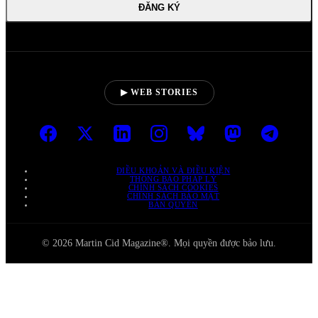
ĐĂNG KÝ
▶ WEB STORIES
ĐIỀU KHOẢN VÀ ĐIỀU KIỆN
THÔNG BÁO PHÁP LÝ
CHÍNH SÁCH COOKIES
CHÍNH SÁCH BẢO MẬT
BẢN QUYỀN
© 2026 Martin Cid Magazine®. Mọi quyền được bảo lưu.