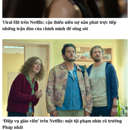
Viral Hit trên Netflix: cậu thiếu niên nợ nần phát trực tiếp
những trận đòn của chính mình để sống sót
‘Điệp vụ giáo viên’ trên Netflix: một tội phạm nhìn rõ trường
Pháp nhất