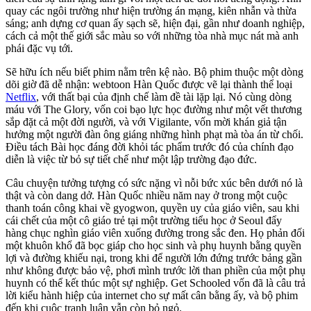
quay các ngôi trường như hiện trường án mạng, kiên nhẫn và thừa
sáng; anh dựng cơ quan ấy sạch sẽ, hiện đại, gần như doanh nghiệp,
cách cả một thế giới sắc màu so với những tòa nhà mục nát mà anh
phái đặc vụ tới.
Sẽ hữu ích nếu biết phim nằm trên kệ nào. Bộ phim thuộc một dòng
dõi giờ đã dễ nhận: webtoon Hàn Quốc được vẽ lại thành thể loại
Netflix
, với thất bại của định chế làm đề tài lặp lại. Nó cùng dòng
máu với The Glory, vốn coi bạo lực học đường như một vết thương
sắp đặt cả một đời người, và với Vigilante, vốn mời khán giả tận
hưởng một người đàn ông giáng những hình phạt mà tòa án từ chối.
Điều tách Bài học đáng đời khỏi tác phẩm trước đó của chính đạo
diễn là việc từ bỏ sự tiết chế như một lập trường đạo đức.
Câu chuyện tưởng tượng có sức nặng vì nỗi bức xúc bên dưới nó là
thật và còn dang dở. Hàn Quốc nhiều năm nay ở trong một cuộc
thanh toán công khai về gyogwon, quyền uy của giáo viên, sau khi
cái chết của một cô giáo trẻ tại một trường tiểu học ở Seoul đẩy
hàng chục nghìn giáo viên xuống đường trong sắc đen. Họ phản đối
một khuôn khổ đã bọc giáp cho học sinh và phụ huynh bằng quyền
lợi và đường khiếu nại, trong khi để người lớn đứng trước bảng gần
như không được bảo vệ, phơi mình trước lời than phiền của một phụ
huynh có thể kết thúc một sự nghiệp. Get Schooled vốn đã là câu trả
lời kiểu hành hiệp của internet cho sự mất cân bằng ấy, và bộ phim
đến khi cuộc tranh luận vẫn còn bỏ ngỏ.