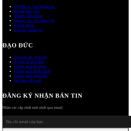
Về Martin Cid Magazine
Phòng Báo Chí
Thành viên nhóm
Quảng cáo với chúng tôi
Tuyển dụng
Liên hệ chúng tôi
ĐẠO ĐỨC
Nguyên tắc biên tập
Tuyên bố đạo đức
Chính sách đa dạng
Chính sách đính chính
Chính sách phản hồi
Đa dạng đội ngũ
ĐĂNG KÝ NHẬN BẢN TIN
Nhận các cập nhật mới nhất qua email.