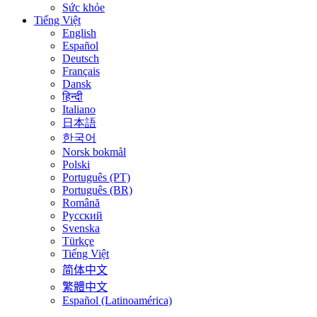
Sức khỏe
Tiếng Việt
English
Español
Deutsch
Français
Dansk
हिन्दी
Italiano
日本語
한국어
Norsk bokmål
Polski
Português (PT)
Português (BR)
Română
Русский
Svenska
Türkçe
Tiếng Việt
简体中文
繁體中文
Español (Latinoamérica)