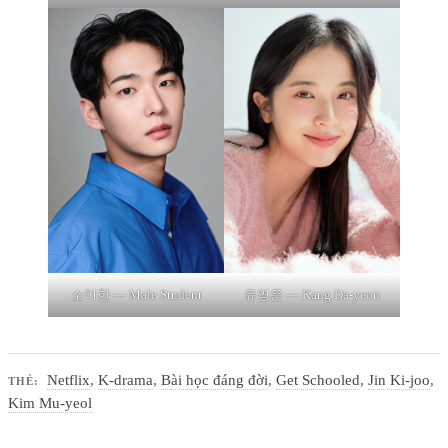
소이한 — Male Student
유영은 — Kang Da-yeon
Netflix
,
K-drama
,
Bài học đáng đời
,
Get Schooled
,
Jin Ki-joo
,
THẺ:
Kim Mu-yeol