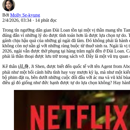
Bởi
Molly Se-kyung
2/4/2026, 03:34
·
14 phút đọc
Trong tín ngưỡng dân gian Đài Loan tồn tại một vị thần mang tên Ta
đúng đắn vì những lý do được tính toán hơn là được lựa chọn tự do. 
gánh chịu hậu quả của những gì ngài đã làm. Đó không phải là hành độ
không còn nợ nần gì với những ràng buộc từ thuở sinh ra. Ngài là vị 
2026, ngài vẫn được thờ phụng tại hàng trăm ngôi đền ở Đài Loan. C
phải là thần thoại được lưu trữ trong sách vở. Đây là một vũ trụ quan
Kê thân (乩身, Ji Shen, được biết đến quốc tế với tên Agent from A
phải như một bối cảnh hữu tình hay vay mượn kỳ lạ, mà như một kiến 
bộ phim đặt ra, bên dưới những cuộc đối đầu với ác ma và vũ khí bùa 
điều gì đó giống như đức hạnh được tự do lựa chọn không? Hay hành