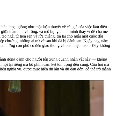
ần thoại giống như một luận thuyết về cái giá của việc làm điều
n giữa thần linh và rồng, và mổ bụng chính mình thay vì để cha mẹ
o ngài từ hoa sen và lửa thiêng, trả lại cho ngài một cuộc đời
iệp chướng, những ai trở về sau khi đã bị đánh tan. Ngày nay, năm
qua những con phố có đèn giao thông và biển hiệu neon. Đây không
m hành động dành cho người lớn xung quanh nhân vật này — không
n nội tại riêng mà bộ phim cam kết tôn trọng đến cùng. Câu hỏi mà
iệu nghĩa vụ, được thực hiện đủ lâu và đủ đau đớn, có thể trở thành