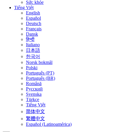
Sức khỏe
Tiếng Việt
English
Español
Deutsch
Français
Dansk
हिन्दी
Italiano
日本語
한국어
Norsk bokmål
Polski
Português (PT)
Português (BR)
Română
Русский
Svenska
Türkçe
Tiếng Việt
简体中文
繁體中文
Español (Latinoamérica)