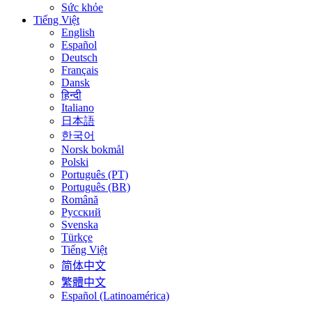
Sức khỏe
Tiếng Việt
English
Español
Deutsch
Français
Dansk
हिन्दी
Italiano
日本語
한국어
Norsk bokmål
Polski
Português (PT)
Português (BR)
Română
Русский
Svenska
Türkçe
Tiếng Việt
简体中文
繁體中文
Español (Latinoamérica)