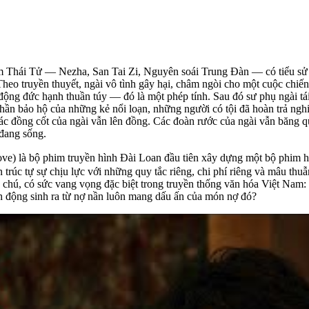
m Thái Tử — Nezha, San Tai Zi, Nguyên soái Trung Đàn — có tiểu sử th
Theo truyền thuyết, ngài vô tình gây hại, châm ngòi cho một cuộc chiế
ng đức hạnh thuần túy — đó là một phép tính. Sau đó sư phụ ngài tái tạ
thần bảo hộ của những kẻ nổi loạn, những người có tội đã hoàn trả ngh
ác đồng cốt của ngài vẫn lên đồng. Các đoàn rước của ngài vẫn băng 
 đang sống.
bove) là bộ phim truyền hình Đài Loan đầu tiên xây dựng một bộ phi
trúc tự sự chịu lực với những quy tắc riêng, chi phí riêng và mâu thuẫ
chú, có sức vang vọng đặc biệt trong truyền thống văn hóa Việt Nam: l
 động sinh ra từ nợ nần luôn mang dấu ấn của món nợ đó?