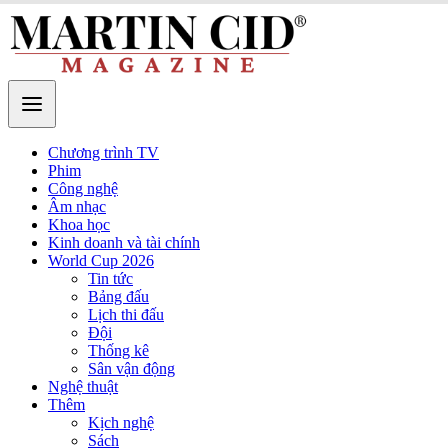
Chương trình TV
Phim
Công nghệ
Âm nhạc
Khoa học
Kinh doanh và tài chính
World Cup 2026
Tin tức
Bảng đấu
Lịch thi đấu
Đội
Thống kê
Sân vận động
Nghệ thuật
Thêm
Kịch nghệ
Sách