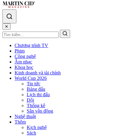
✕
Chương trình TV
Phim
Công nghệ
Âm nhạc
Khoa học
Kinh doanh và tài chính
World Cup 2026
Tin tức
Bảng đấu
Lịch thi đấu
Đội
Thống kê
Sân vận động
Nghệ thuật
Thêm
Kịch nghệ
Sách