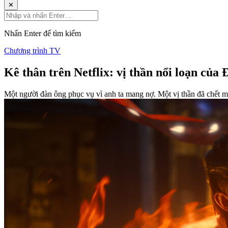
✕
Nhấn Enter để tìm kiếm
Chương trình TV
Kê thân trên Netflix: vị thần nổi loạn của 
Một người đàn ông phục vụ vì anh ta mang nợ. Một vị thần đã chết mộ