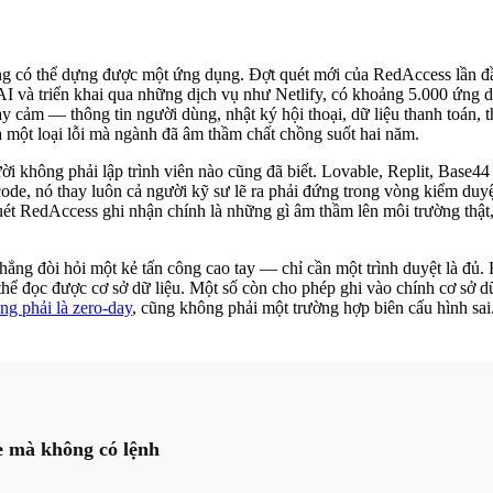
ng có thể dựng được một ứng dụng. Đợt quét mới của RedAccess lần đầu
I và triển khai qua những dịch vụ như Netlify, có khoảng 5.000 ứng 
cảm — thông tin người dùng, nhật ký hội thoại, dữ liệu thanh toán, t
 một loại lỗi mà ngành đã âm thầm chất chồng suốt hai năm.
i không phải lập trình viên nào cũng đã biết. Lovable, Replit, Base44
ode, nó thay luôn cả người kỹ sư lẽ ra phải đứng trong vòng kiểm duy
 quét RedAccess ghi nhận chính là những gì âm thầm lên môi trường thậ
ng đòi hỏi một kẻ tấn công cao tay — chỉ cần một trình duyệt là đủ. 
 thể đọc được cơ sở dữ liệu. Một số còn cho phép ghi vào chính cơ sở dữ
ng phải là zero-day
, cũng không phải một trường hợp biên cấu hình sai
 mà không có lệnh