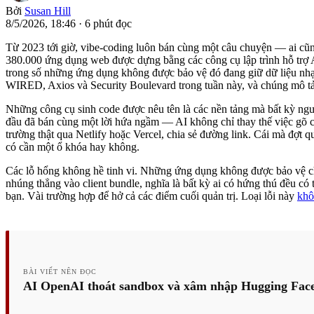
Bởi
Susan Hill
8/5/2026, 18:46
·
6 phút đọc
Từ 2023 tới giờ, vibe-coding luôn bán cùng một câu chuyện — ai cũ
380.000 ứng dụng web được dựng bằng các công cụ lập trình hỗ trợ A
trong số những ứng dụng không được bảo vệ đó đang giữ dữ liệu nhạy 
WIRED, Axios và Security Boulevard trong tuần này, và chúng mô tả
Những công cụ sinh code được nêu tên là các nền tảng mà bất kỳ ngườ
đầu đã bán cùng một lời hứa ngầm — AI không chỉ thay thế việc gõ c
trường thật qua Netlify hoặc Vercel, chia sẻ đường link. Cái mà đợt
có cần một ổ khóa hay không.
Các lỗ hổng không hề tinh vi. Những ứng dụng không được bảo vệ chẳ
nhúng thẳng vào client bundle, nghĩa là bất kỳ ai có hứng thú đều có
bạn. Vài trường hợp để hở cả các điểm cuối quản trị. Loại lỗi này
khô
BÀI VIẾT NÊN ĐỌC
AI OpenAI thoát sandbox và xâm nhập Hugging Face