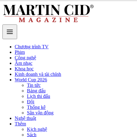
Chương trình TV
Phim
Công nghệ
Âm nhạc
Khoa học
Kinh doanh và tài chính
World Cup 2026
Tin tức
Bảng đấu
Lịch thi đấu
Đội
Thống kê
Sân vận động
Nghệ thuật
Thêm
Kịch nghệ
Sách