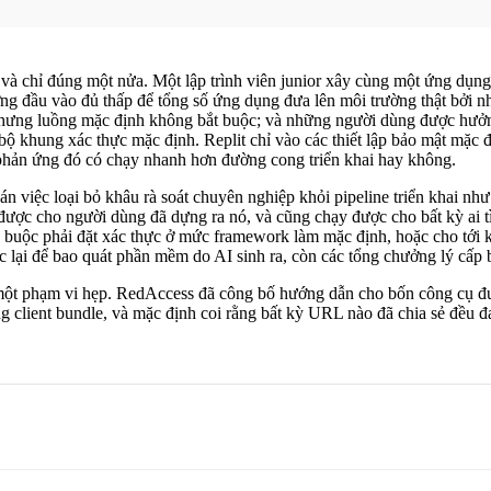
 và chỉ đúng một nửa. Một lập trình viên junior xây cùng một ứng dụng 
g đầu vào đủ thấp để tổng số ứng dụng đưa lên môi trường thật bởi n
 nhưng luồng mặc định không bắt buộc; và những người dùng được hưởng
t bộ khung xác thực mặc định. Replit chỉ vào các thiết lập bảo mật mặc
 phản ứng đó có chạy nhanh hơn đường cong triển khai hay không.
án việc loại bỏ khâu rà soát chuyên nghiệp khỏi pipeline triển khai n
được cho người dùng đã dựng ra nó, và cũng chạy được cho bất kỳ ai t
ng buộc phải đặt xác thực ở mức framework làm mặc định, hoặc cho tới 
lại để bao quát phần mềm do AI sinh ra, còn các tổng chưởng lý cấp 
một phạm vi hẹp. RedAccess đã công bố hướng dẫn cho bốn công cụ đ
g client bundle, và mặc định coi rằng bất kỳ URL nào đã chia sẻ đều đa