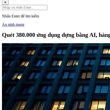
✕
Nhấn Enter để tìm kiếm
An ninh mạng
Quét 380.000 ứng dụng dựng bằng AI, hàng