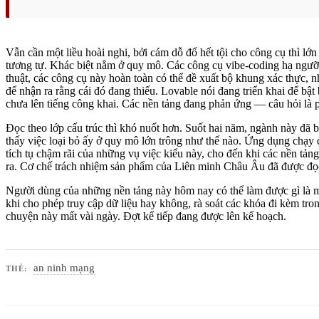
Vẫn cần một liều hoài nghi, bởi cám dỗ đổ hết tội cho công cụ thì lớn
tương tự. Khác biệt nằm ở quy mô. Các công cụ vibe-coding hạ ngưỡn
thuật, các công cụ này hoàn toàn có thể đề xuất bộ khung xác thực,
để nhận ra rằng cái đó đang thiếu. Lovable nói đang triển khai để bậ
chưa lên tiếng công khai. Các nền tảng đang phản ứng — câu hỏi là
Đọc theo lớp cấu trúc thì khó nuốt hơn. Suốt hai năm, ngành này đã b
thấy việc loại bỏ ấy ở quy mô lớn trông như thế nào. Ứng dụng chạy 
tích tụ chậm rãi của những vụ việc kiểu này, cho đến khi các nền tả
ra. Cơ chế trách nhiệm sản phẩm của Liên minh Châu Âu đã được đọc 
Người dùng của những nền tảng này hôm nay có thể làm được gì là 
khi cho phép truy cập dữ liệu hay không, rà soát các khóa đi kèm tron
chuyện này mất vài ngày. Đợt kế tiếp đang được lên kế hoạch.
an ninh mạng
THẺ: