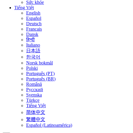
Sức khỏe
Tiếng Việt
English
Español
Deutsch
Français
Dansk
हिन्दी
Italiano
日本語
한국어
Norsk bokmål
Polski
Português (PT)
Português (BR)
Română
Русский
Svenska
Türkçe
Tiếng Việt
简体中文
繁體中文
Español (Latinoamérica)