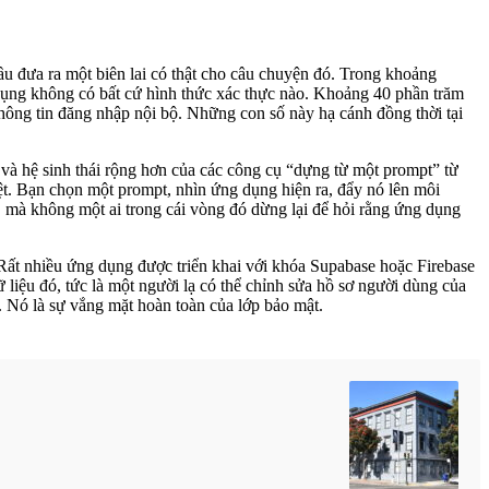
 đưa ra một biên lai có thật cho câu chuyện đó. Trong khoảng
dụng không có bất cứ hình thức xác thực nào. Khoảng 40 phần trăm
hông tin đăng nhập nội bộ. Những con số này hạ cánh đồng thời tại
 và hệ sinh thái rộng hơn của các công cụ “dựng từ một prompt” từ
ệt. Bạn chọn một prompt, nhìn ứng dụng hiện ra, đẩy nó lên môi
t, mà không một ai trong cái vòng đó dừng lại để hỏi rằng ứng dụng
Rất nhiều ứng dụng được triển khai với khóa Supabase hoặc Firebase
 liệu đó, tức là một người lạ có thể chỉnh sửa hồ sơ người dùng của
. Nó là sự vắng mặt hoàn toàn của lớp bảo mật.