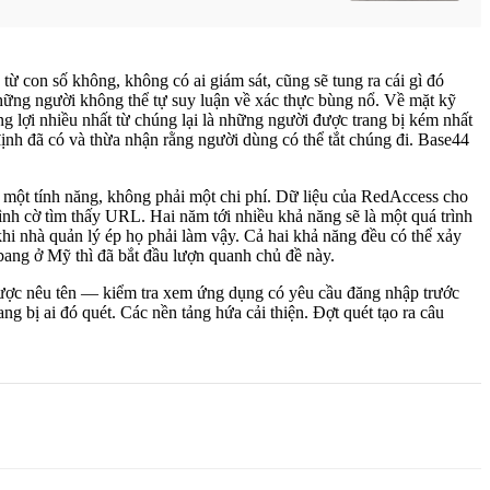
từ con số không, không có ai giám sát, cũng sẽ tung ra cái gì đó
hững người không thể tự suy luận về xác thực bùng nổ. Về mặt kỹ
 lợi nhiều nhất từ chúng lại là những người được trang bị kém nhất
 định đã có và thừa nhận rằng người dùng có thể tắt chúng đi. Base44
hư một tính năng, không phải một chi phí. Dữ liệu của RedAccess cho
ình cờ tìm thấy URL. Hai năm tới nhiều khả năng sẽ là một quá trình
khi nhà quản lý ép họ phải làm vậy. Cả hai khả năng đều có thể xảy
bang ở Mỹ thì đã bắt đầu lượn quanh chủ đề này.
ược nêu tên — kiểm tra xem ứng dụng có yêu cầu đăng nhập trước
ng bị ai đó quét. Các nền tảng hứa cải thiện. Đợt quét tạo ra câu