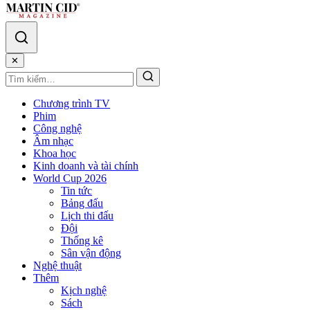
✕
Chương trình TV
Phim
Công nghệ
Âm nhạc
Khoa học
Kinh doanh và tài chính
World Cup 2026
Tin tức
Bảng đấu
Lịch thi đấu
Đội
Thống kê
Sân vận động
Nghệ thuật
Thêm
Kịch nghệ
Sách