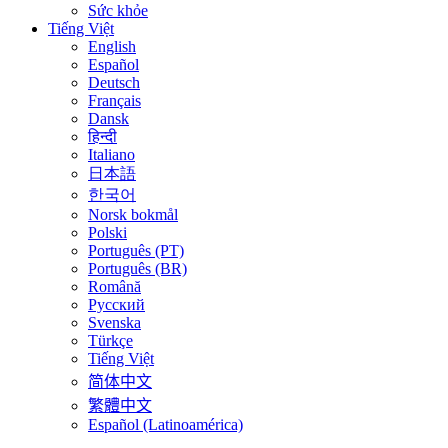
Sức khỏe
Tiếng Việt
English
Español
Deutsch
Français
Dansk
हिन्दी
Italiano
日本語
한국어
Norsk bokmål
Polski
Português (PT)
Português (BR)
Română
Русский
Svenska
Türkçe
Tiếng Việt
简体中文
繁體中文
Español (Latinoamérica)