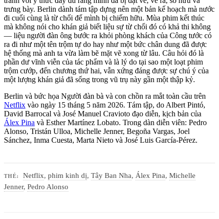
tranh với ý thức đầy đủ rằng mình đã bị đặt vẽ, vẽ ra, sở hữu và
trưng bày. Berlin dành tám tập dựng nên một bản kế hoạch mà nước
đi cuối cùng là từ chối để mình bị chiếm hữu. Mùa phim kết thúc
mà không nói cho khán giả biết liệu sự từ chối đó có khả thi không
— liệu người đàn ông bước ra khỏi phòng khách của Công tước có
ra đi như một tên trộm tự do hay như một bức chân dung đã được
hệ thống mà anh ta vừa làm bẽ mặt vẽ xong từ lâu. Câu hỏi đó là
phần dư vĩnh viễn của tác phẩm và là lý do tại sao một loạt phim
trộm cướp, đến chương thứ hai, vẫn xứng đáng được sự chú ý của
một lượng khán giả đã sống trong vũ trụ này gần một thập kỷ.
Berlin và bức họa Người đàn bà và con chồn ra mắt toàn cầu trên
Netflix
vào ngày 15 tháng 5 năm 2026. Tám tập, do Albert Pintó,
David Barrocal và José Manuel Cravioto đạo diễn, kịch bản của
Álex Pina
và Esther Martínez Lobato. Trong dàn diễn viên: Pedro
Alonso, Tristán Ulloa, Michelle Jenner, Begoña Vargas, Joel
Sánchez, Inma Cuesta, Marta Nieto và José Luis García-Pérez.
Netflix
,
phim kinh dị
,
Tây Ban Nha
,
Álex Pina
,
Michelle
THẺ:
Jenner
,
Pedro Alonso