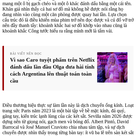
mang một ô bị gạch chéo và một ô khác đánh dấu bằng một cái tên.
Khán giả nhìn thấy cả hai sơ đồ mà không hề được nói rằng họ
đang nhìn vào cùng một căn phòng được quay hai lần. Lựa chọn
cấu trúc đó là điều khiến mùa phim trở nên đọc được và cú đổ vỡ trở
nên đầy thanh tẩy: khoảnh khắc hai sơ đồ khớp vào nhau cũng là
khoảnh khắc Công tước hiểu ra rằng mình mới là tấm vải.
BÀI VIẾT NÊN ĐỌC
Vì sao Caro tuyệt phẩm trên Netflix
đánh dấu lần đầu Olga đưa hài tính
cách Argentina lên thuật toán toàn
cầu
Điều thương hiệu thực sự làm lần này là dịch chuyển ống kính. Loạt
trang sức Paris năm 2023 là một bài tập về bề mặt: kính, đá quý,
găng tay, kiến trúc lạnh lùng của các két sắt. Sevilla năm 2026 được
dựng nên từ giọng nói, gạch men và bóng đổ. Albert Pintó, David
Barrocal và José Manuel Cravioto chia nhau tám tập, và sự dịch
chuyển được nhìn thấy trong từng bàn tay: ít vũ ba lê trên sàn két sắt