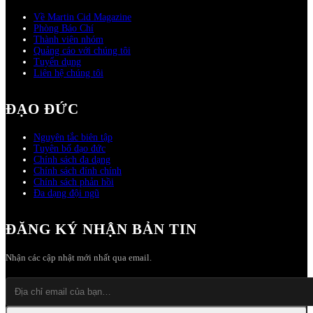
Về Martin Cid Magazine
Phòng Báo Chí
Thành viên nhóm
Quảng cáo với chúng tôi
Tuyển dụng
Liên hệ chúng tôi
ĐẠO ĐỨC
Nguyên tắc biên tập
Tuyên bố đạo đức
Chính sách đa dạng
Chính sách đính chính
Chính sách phản hồi
Đa dạng đội ngũ
ĐĂNG KÝ NHẬN BẢN TIN
Nhận các cập nhật mới nhất qua email.