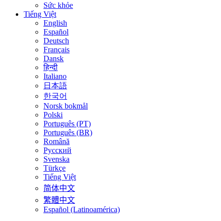
Sức khỏe
Tiếng Việt
English
Español
Deutsch
Français
Dansk
हिन्दी
Italiano
日本語
한국어
Norsk bokmål
Polski
Português (PT)
Português (BR)
Română
Русский
Svenska
Türkçe
Tiếng Việt
简体中文
繁體中文
Español (Latinoamérica)