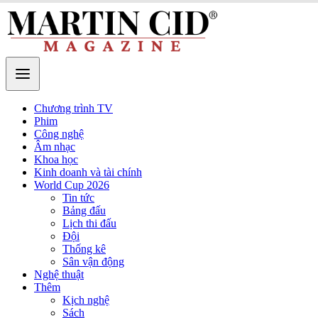
Chương trình TV
Phim
Công nghệ
Âm nhạc
Khoa học
Kinh doanh và tài chính
World Cup 2026
Tin tức
Bảng đấu
Lịch thi đấu
Đội
Thống kê
Sân vận động
Nghệ thuật
Thêm
Kịch nghệ
Sách