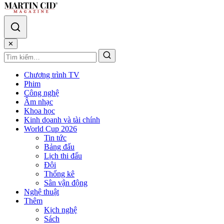
✕
Chương trình TV
Phim
Công nghệ
Âm nhạc
Khoa học
Kinh doanh và tài chính
World Cup 2026
Tin tức
Bảng đấu
Lịch thi đấu
Đội
Thống kê
Sân vận động
Nghệ thuật
Thêm
Kịch nghệ
Sách