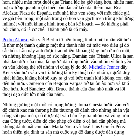
hơn, nhiều màn rượt đuổi qua Triana lúc ba giờ sáng hơn, nhiều màn
hợp xướng quanh một chiếc bàn dài cứ kéo dài thêm mãi. Real
Alcázar, Plaza de España, một nhà kho ven sông với một chiếc giá
vẽ giả bên trong, một sân trong có hoa văn gạch men trùng khít từng
milimét với một khung hình trong bản kế hoạch — đó không phải
bối cảnh, đó là cơ chế. Thành phố là cỗ máy.
Pedro Alonso
vẫn viết Berlin từ bên trong, ít như một nhân vật hơn
là như một thanh quãng: một thứ thanh nhã cứ mắc vào điều gì đó
sắc bén. Lần này anh được trao nhiều khoảng lặng hơn ở mùa một,
và những khoảng lặng có sức nặng. Damián của Tristán Ulloa là sàn
nhà đạo đức của mùa; là người đàn ông bước vào nhóm vì tình yêu
và vẫn không thể rời nhóm vì cùng lý do đó.
Michelle Jenner
đẩy
Keila sâu hơn vào vai trò lương tâm kỹ thuật của nhóm, người duy
nhất khăng khăng hỏi sẽ xảy ra gì với bức tranh khi không còn cần
đến nó nữa. Cameron của Begoña Vargas trở lại ồn ào hơn và khó
đọc hơn. Joel Sánchez biến Bruce thành câu đùa nhỏ nhất và lời
thoại đạo đức lớn nhất của năm.
Những gương mặt mới có trọng lượng. Inma Cuesta bước vào với
độ chính xác mà thương hiệu thường để dành cho những nhân vật
sống sót qua mùa; cô được đặt vào bản lề giữa nhóm và vòng tròn
của Công tước, điều đó cho phép cô diễn ở cả hai căn phòng mà
không đánh mất căn nào. Marta Nieto và José Luis García-Pérez
hoàn thiện gia đình tư sản mà cuộc sụp đổ đang được dàn dựng