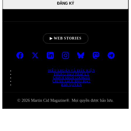
ĐĂNG KÝ
▶ WEB STORIES
ĐIỀU KHOẢN VÀ ĐIỀU KIỆN
THÔNG BÁO PHÁP LÝ
CHÍNH SÁCH COOKIES
CHÍNH SÁCH BẢO MẬT
BẢN QUYỀN
© 2026 Martin Cid Magazine®. Mọi quyền được bảo lưu.