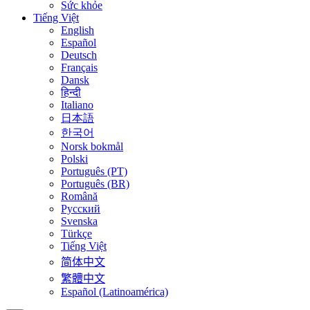
Sức khỏe
Tiếng Việt
English
Español
Deutsch
Français
Dansk
हिन्दी
Italiano
日本語
한국어
Norsk bokmål
Polski
Português (PT)
Português (BR)
Română
Русский
Svenska
Türkçe
Tiếng Việt
简体中文
繁體中文
Español (Latinoamérica)