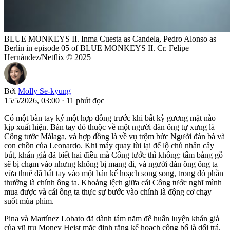
BLUE MONKEYS II. Inma Cuesta as Candela, Pedro Alonso as
Berlín in episode 05 of BLUE MONKEYS II. Cr. Felipe
Hernández/Netflix © 2025
Bởi
Molly Se-kyung
15/5/2026, 03:00
·
11 phút đọc
Có một bàn tay ký một hợp đồng trước khi bất kỳ gương mặt nào
kịp xuất hiện. Bàn tay đó thuộc về một người đàn ông tự xưng là
Công tước Málaga, và hợp đồng là về vụ trộm bức Người đàn bà và
con chồn của Leonardo. Khi máy quay lùi lại để lộ chủ nhân cây
bút, khán giả đã biết hai điều mà Công tước thì không: tấm bảng gỗ
sẽ bị chạm vào nhưng không bị mang đi, và người đàn ông ông ta
vừa thuê đã bắt tay vào một bản kế hoạch song song, trong đó phần
thưởng là chính ông ta. Khoảng lệch giữa cái Công tước nghĩ mình
mua được và cái ông ta thực sự bước vào chính là động cơ chạy
suốt mùa phim.
Pina và Martínez Lobato đã dành tám năm để huấn luyện khán giả
của vũ trụ Money Heist mặc định rằng kế hoạch công bố là dối trá.