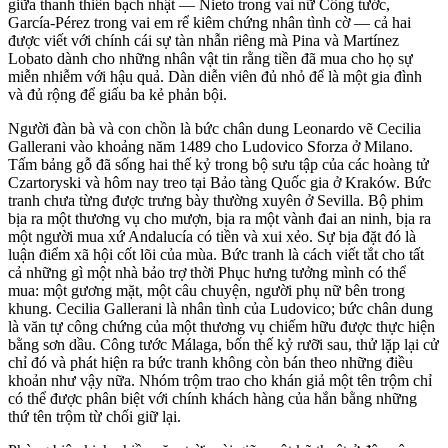
giữa thanh thiên bạch nhật — Nieto trong vai nữ Công tước,
García-Pérez trong vai em rể kiêm chứng nhân tình cờ — cả hai
được viết với chính cái sự tàn nhẫn riêng mà Pina và Martínez
Lobato dành cho những nhân vật tin rằng tiền đã mua cho họ sự
miễn nhiễm với hậu quả. Dàn diễn viên đủ nhỏ để là một gia đình
và đủ rộng để giấu ba kẻ phản bội.
Người đàn bà và con chồn là bức chân dung Leonardo vẽ Cecilia
Gallerani vào khoảng năm 1489 cho Ludovico Sforza ở Milano.
Tấm bảng gỗ đã sống hai thế kỷ trong bộ sưu tập của các hoàng tử
Czartoryski và hôm nay treo tại Bảo tàng Quốc gia ở Kraków. Bức
tranh chưa từng được trưng bày thường xuyên ở Sevilla. Bộ phim
bịa ra một thương vụ cho mượn, bịa ra một vành đai an ninh, bịa ra
một người mua xứ Andalucía có tiền và xui xẻo. Sự bịa đặt đó là
luận điểm xã hội cốt lõi của mùa. Bức tranh là cách viết tắt cho tất
cả những gì một nhà bảo trợ thời Phục hưng tưởng mình có thể
mua: một gương mặt, một câu chuyện, người phụ nữ bên trong
khung. Cecilia Gallerani là nhân tình của Ludovico; bức chân dung
là văn tự công chứng của một thương vụ chiếm hữu được thực hiện
bằng sơn dầu. Công tước Málaga, bốn thế kỷ rưỡi sau, thử lặp lại cử
chỉ đó và phát hiện ra bức tranh không còn bán theo những điều
khoản như vậy nữa. Nhóm trộm trao cho khán giả một tên trộm chỉ
có thể được phân biệt với chính khách hàng của hắn bằng những
thứ tên trộm từ chối giữ lại.