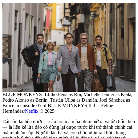
BLUE MONKEYS II Julio Peña as Roi, Michelle Jenner as Keila,
Pedro Alonso as Berlín, Tristán Ulloa as Damián, Joel Sánchez as
Bruce in episode 05 of BLUE MONKEYS II. Cr. Felipe
Hernández/
Netflix
© 2025
Cái còn lại bên dưới — câu hỏi mà mùa phim mở ra và từ chối khép
— là liệu kẻ lừa đảo có dừng lại được trước khi trở thành chính cái
mà mình ăn cắp. Người đàn bà và con chồn nhìn ra khỏi khung