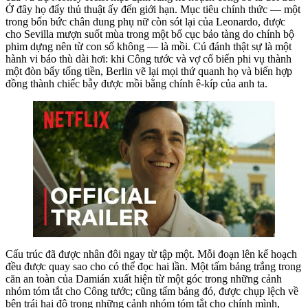
Ở đây họ đẩy thủ thuật ấy đến giới hạn. Mục tiêu chính thức — một
trong bốn bức chân dung phụ nữ còn sót lại của Leonardo, được
cho Sevilla mượn suốt mùa trong một bố cục bảo tàng do chính bộ
phim dựng nên từ con số không — là mồi. Cú đánh thật sự là một
hành vi báo thù dài hơi: khi Công tước và vợ cố biến phi vụ thành
một đòn bẩy tống tiền, Berlin vẽ lại mọi thứ quanh họ và biến hợp
đồng thành chiếc bẫy được mồi bằng chính ê-kíp của anh ta.
Cấu trúc đã được nhân đôi ngay từ tập một. Mỗi đoạn lên kế hoạch
đều được quay sao cho có thể đọc hai lần. Một tấm bảng trắng trong
căn an toàn của Damián xuất hiện từ một góc trong những cảnh
nhóm tóm tắt cho Công tước; cũng tấm bảng đó, được chụp lệch về
bên trái hai độ trong những cảnh nhóm tóm tắt cho chính mình,