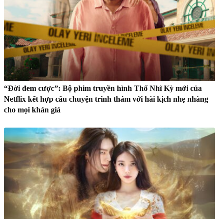
“Đời đem cược”: Bộ phim truyền hình Thổ Nhĩ Kỳ mới của
Netflix kết hợp câu chuyện trinh thám với hài kịch nhẹ nhàng
cho mọi khán giả