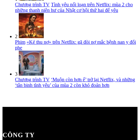
Chương trình TV
Tình yêu nổi loạn trên Netflix: mùa 2 cho
những thanh niên hư của Nhật cơ hội thứ hai để yêu
2
Phim
«Kẻ thu nợ» trên Netflix: gã đòi nợ mắc bệnh nan y đổi
phe
3
Chương trình TV
‘Muộn còn hơn ế’ trở lại Netflix, và những
‘tân binh tình yêu’ của mùa 2 còn khó đoán hơn
CÔNG TY