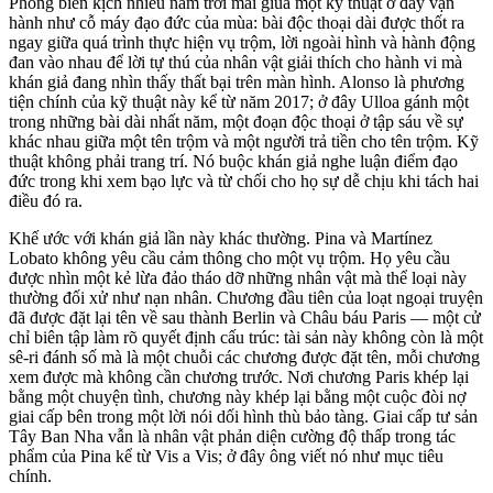
Phòng biên kịch nhiều năm trời mài giũa một kỹ thuật ở đây vận
hành như cỗ máy đạo đức của mùa: bài độc thoại dài được thốt ra
ngay giữa quá trình thực hiện vụ trộm, lời ngoài hình và hành động
đan vào nhau để lời tự thú của nhân vật giải thích cho hành vi mà
khán giả đang nhìn thấy thất bại trên màn hình. Alonso là phương
tiện chính của kỹ thuật này kể từ năm 2017; ở đây Ulloa gánh một
trong những bài dài nhất năm, một đoạn độc thoại ở tập sáu về sự
khác nhau giữa một tên trộm và một người trả tiền cho tên trộm. Kỹ
thuật không phải trang trí. Nó buộc khán giả nghe luận điểm đạo
đức trong khi xem bạo lực và từ chối cho họ sự dễ chịu khi tách hai
điều đó ra.
Khế ước với khán giả lần này khác thường. Pina và Martínez
Lobato không yêu cầu cảm thông cho một vụ trộm. Họ yêu cầu
được nhìn một kẻ lừa đảo tháo dỡ những nhân vật mà thể loại này
thường đối xử như nạn nhân. Chương đầu tiên của loạt ngoại truyện
đã được đặt lại tên về sau thành Berlin và Châu báu Paris — một cử
chỉ biên tập làm rõ quyết định cấu trúc: tài sản này không còn là một
sê-ri đánh số mà là một chuỗi các chương được đặt tên, mỗi chương
xem được mà không cần chương trước. Nơi chương Paris khép lại
bằng một chuyện tình, chương này khép lại bằng một cuộc đòi nợ
giai cấp bên trong một lời nói dối hình thù bảo tàng. Giai cấp tư sản
Tây Ban Nha vẫn là nhân vật phản diện cường độ thấp trong tác
phẩm của Pina kể từ Vis a Vis; ở đây ông viết nó như mục tiêu
chính.